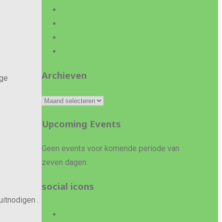
blogartikel
cursussen
fotoreportage
Geen categorie
Archieven
ige
Archieven
Upcoming Events
Geen events voor komende periode van
zeven dagen.
social icons
uitnodigen .