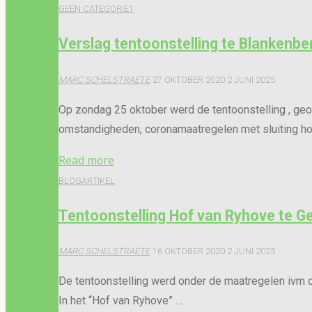
ten
GEEN CATEGORIE
1
Hove…..opstart"
Verslag tentoonstelling te Blankenbe
MARC SCHELSTRAETE
27 OKTOBER 2020
2 JUNI 2025
Op zondag 25 oktober werd de tentoonstelling , geo
omstandigheden, coronamaatregelen met sluiting h
"Verslag
Read more
tentoonstelling
BLOGARTIKEL
te
Tentoonstelling Hof van Ryhove te G
Blankenberge"
MARC SCHELSTRAETE
16 OKTOBER 2020
2 JUNI 2025
De tentoonstelling werd onder de maatregelen ivm co
In het “Hof van Ryhove” …