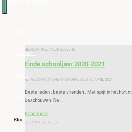
CREA TEN HOVE
ATELIERS VOOR VRIJE KUNSTEN
Home
BLOGARTIKEL
/
CURSUSSEN
0
Over ons…
Einde schooljaar 2020-2021
Ateliers
MARC SCHELSTRAETE
30 APRIL 2021
30 APRIL 2021
Beste leden , beste vrienden , Met spijt in het hart
Portfolio
beschouwen. De …
"Einde
Read more
Blog
schooljaar
GEEN CATEGORIE
5
2020-