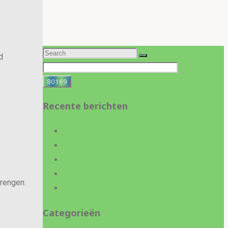
Search
d
for:
Recente berichten
Ithaka 2026
Uitstap 2025 : Folon
Eindejaar 2024….
Nieuwe mogelijkheden….
brengen.
Tentoonstelling 2024
Categorieën