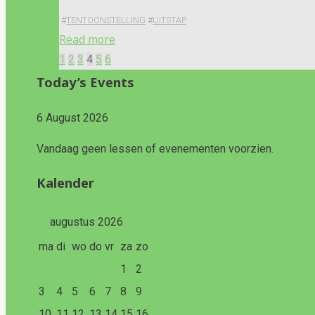
#
TENTOONSTELLING
#
UITSTAP
"Tentoonstelling
Read more
Hof
1
2
3
4
5
6
Berichten
van
Today’s Events
Ryhove
paginering
te
6 August 2026
Gent"
Vandaag geen lessen of evenementen voorzien.
Kalender
<
augustus 2026
>
ma
di
wo
do
vr
za
zo
1
2
3
4
5
6
7
8
9
10
11
12
13
14
15
16