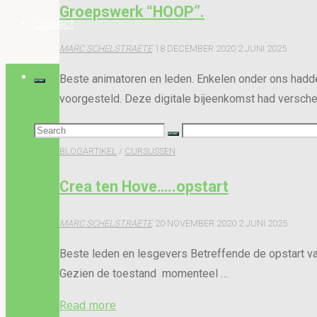
Groepswerk “HOOP”.
2021"
Contact
MARC SCHELSTRAETE
18 DECEMBER 2020
2 JUNI 2025
Beste animatoren en leden. Enkelen onder ons hadd
voorgesteld. Deze digitale bijeenkomst had versch
"Groepswerk
Read more
Search
“HOOP”."
BLOGARTIKEL
/
CURSUSSEN
for:
Crea ten Hove…..opstart
MARC SCHELSTRAETE
20 NOVEMBER 2020
2 JUNI 2025
Beste leden en lesgevers Betreffende de opstart van o
Gezien de toestand momenteel …
"Crea
Read more