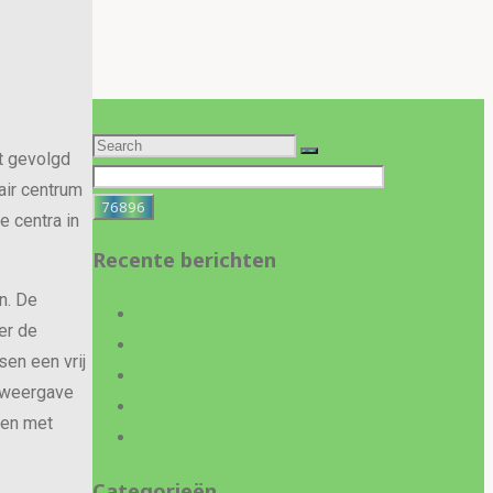
Search
it gevolgd
for:
tair centrum
e centra in
Recente berichten
n. De
Ithaka 2026
er de
Uitstap 2025 : Folon
sen een vrij
Eindejaar 2024….
, weergave
Nieuwe mogelijkheden….
den met
Tentoonstelling 2024
Categorieën