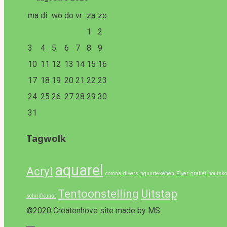
ma
di
wo
do
vr
za
zo
1
2
3
4
5
6
7
8
9
10
11
12
13
14
15
16
17
18
19
20
21
22
23
24
25
26
27
28
29
30
31
Tagwolk
aquarel
Acryl
corona
divers
figuurtekenen
Flyer
grafiet
houtsko
Tentoonstelling
Uitstap
schrijfkunst
©2020 Createnhove site made by MS