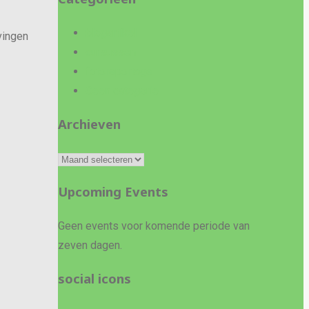
blogartikel
vingen
cursussen
fotoreportage
Geen categorie
Archieven
Archieven
Upcoming Events
Geen events voor komende periode van
zeven dagen.
social icons