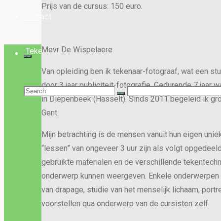
Prijs van de cursus: 150 euro.
Contact
Mevr De Wispelaere
Home
Tekenen
Van opleiding ben ik tekenaar-fotograaf, wat een stu
door 3 jaar publiciteit-fotografie. Gedurende 7 jaar w
Search
in Diepenbeek (Hasselt). Sinds 2011 begeleid ik gro
Gent.
for:
Mijn betrachting is de mensen vanuit hun eigen uniek
“lessen” van ongeveer 3 uur zijn als volgt opgedeeld
gebruikte materialen en de verschillende tekentechni
onderwerp kunnen weergeven. Enkele onderwerpen di
van drapage, studie van het menselijk lichaam, port
voorstellen qua onderwerp van de cursisten zelf.