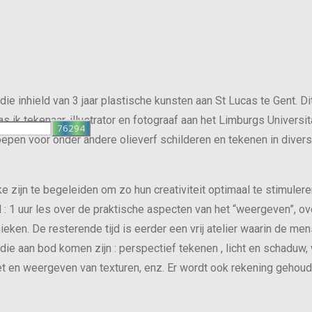
die inhield van 3 jaar plastische kunsten aan St Lucas te Gent. D
as ik tekenaar, illustrator en fotograaf aan het Limburgs Universi
epen voor onder andere olieverf schilderen en tekenen in divers
e zijn te begeleiden om zo hun creativiteit optimaal te stimulere
 : 1 uur les over de praktische aspecten van het “weergeven”, ov
eken. De resterende tijd is eerder een vrij atelier waarin de men
e aan bod komen zijn : perspectief tekenen , licht en schaduw
ret en weergeven van texturen, enz. Er wordt ook rekening gehou