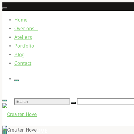
Skip
to
Home
content
Over ons…
Ateliers
Portfolio
Blog
Contact
Search
for:
CREA TEN HOVE