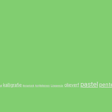
pastel
pent
kalligrafie
olieverf
ol
keramiek
krijttekenen
Linosnede