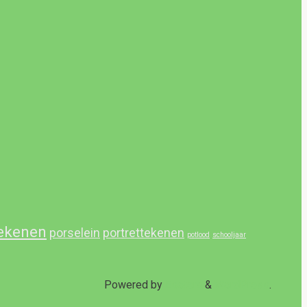
ekenen
porselein
portrettekenen
potlood
schooljaar
Powered by
Esotera
&
WordPress
.